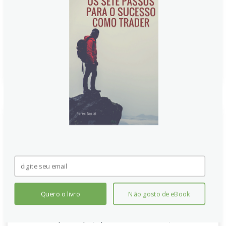
e expectativas do Fed moldaram o sentimento,
reavivando preocupações sobre o status de porto
seguro e privilégio de moeda de reserva do dólar.
Continue lendo
Ouro: fim da sequência recorde
chega ao fim, segundo
Rabobank
O ouro encerrou uma sequência de recordes que
Quero o livro
Não gosto de eBook
durava semanas, interrompida por alta do dólar,
reajustes de taxa de juros e lucros realizados. O
Rabobank aponta que, apesar do fim do rali, o metal