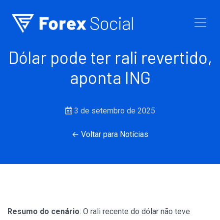
Ir para o conteúdo
Dólar pode ter rali revertido,
aponta ING
3 de setembro de 2025
← Voltar para Notícias
Resumo do cenário
: O rali recente do dólar não teve