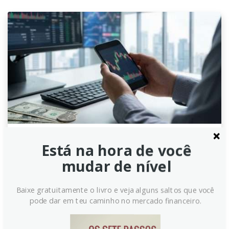
Está na hora de você
Índice Dólar: Rabobank
mudar de nível
questiona rali e o papel de porto
seguro da moeda
Baixe gratuitamente o livro e veja alguns saltos que você
pode dar em teu caminho no mercado financeiro.
O Índice do Dólar (DXY) recuou cerca de 2% desde o
final de julho, levantando dúvidas sobre a força da
moeda americana. Conflitos no Oriente Médio, tarifas