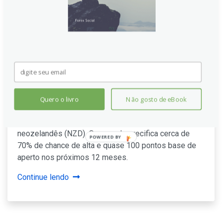
Dólar Neozelandês: RBNZ deve
iniciar alta de juros, aponta BBH
O Banco de Reservas da Nova Zelândia (RBNZ) deve
anunciar seu primeiro aumento de 25 pontos base na
Quero o livro
Não gosto de eBook
taxa de juros, elevando-a para 2,50%. A decisão,
esperada para hoje, pode impulsionar o dólar
neozelandês (NZD). O mercado precifica cerca de
POWERED
70% de chance de alta e quase 100 pontos base de
BY
aperto nos próximos 12 meses.
Continue lendo