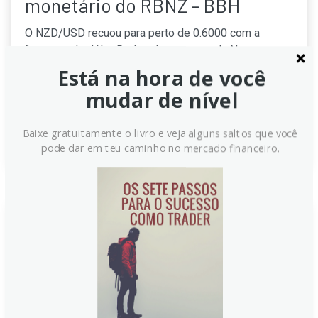
monetário do RBNZ – BBH
O NZD/USD recuou para perto de 0.6000 com a
fraqueza do dólar. Dados de emprego da Nova
Zelândia foram mistos, mas o mercado precifica 125
Está na hora de você
pontos de aperto pelo RBNZ nos próximos 12 meses.
mudar de nível
Analista alerta para risco de menos aumentos de taxa.
Continue lendo
Baixe gratuitamente o livro e veja alguns saltos que você
pode dar em teu caminho no mercado financeiro.