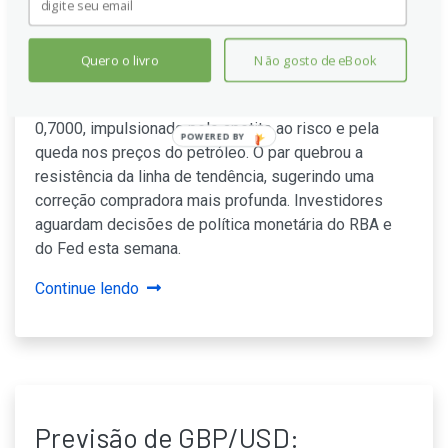
AUD/USD mantém perto de
0,7090 com pressão
compradora em alta
Quero o livro
Não gosto de eBook
O AUD/USD mantém ganhos na faixa superior dos
0,7000, impulsionado pelo apetite ao risco e pela
POWERED BY
queda nos preços do petróleo. O par quebrou a
resistência da linha de tendência, sugerindo uma
correção compradora mais profunda. Investidores
aguardam decisões de política monetária do RBA e
do Fed esta semana.
Continue lendo
Previsão de GBP/USD: