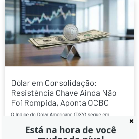
Dólar em Consolidação:
Resistência Chave Ainda Não
Foi Rompida, Aponta OCBC
O Índice do Dólar Americano (DXY) segue em
consolidação abaixo de níveis de resistência críticos,
Está na hora de você
conforme análise da OCBC. Apesar do momentum
diário positivo, sinais de sobrecompra sugerem