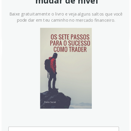
mudar de nível
cautela. A resistência está em 99.40 e 100.50/60,
com suporte entre 98.30 e 97.50.
Baixe gratuitamente o livro e veja alguns saltos que você
pode dar em teu caminho no mercado financeiro.
Continue lendo