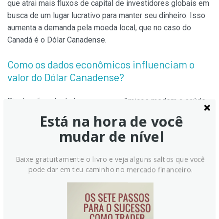
que atrai mais fluxos de capital de investidores globais em
busca de um lugar lucrativo para manter seu dinheiro. Isso
aumenta a demanda pela moeda local, que no caso do
Canadá é o Dólar Canadense.
Como os dados econômicos influenciam o
valor do Dólar Canadense?
Divulgações de dados macroeconômicos medem a saúde
da economia e podem ter um impacto no Dólar Canadense.
Está na hora de você
Indicadores como PIB, PMIs de Manufatura e Serviços,
mudar de nível
emprego e pesquisas de sentimento do consumidor
podem influenciar a direção do CAD. Uma economia forte é
Baixe gratuitamente o livro e veja alguns saltos que você
boa para o Dólar Canadense. Não só atrai mais
pode dar em teu caminho no mercado financeiro.
investimento estrangeiro, mas pode encorajar o Banco do
Canadá a aumentar as taxas de juros, levando a uma moeda
mais forte. Se os dados econômicos forem fracos, no
entanto, o CAD provavelmente cairá.