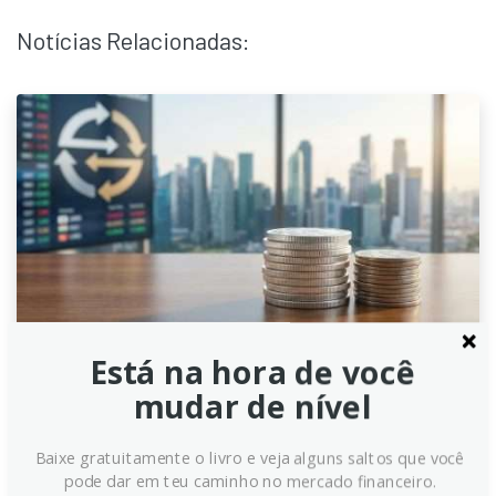
Notícias Relacionadas:
Está na hora de você
USD/CAD: Supervalorização
mudar de nível
pode impulsionar alta, alerta
Baixe gratuitamente o livro e veja alguns saltos que você
Scotiabank
pode dar em teu caminho no mercado financeiro.