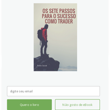
Estrategistas da Scotiabank destacam que o
USD/CAD avança para a região dos 1,37, com o dólar
canadense sob pressão. O par está bem acima do
valor justo estimado em 1,3554, e a supervalorização
do dólar pode impulsionar novas altas no curto prazo,
impulsionada pelo sentimento de mercado.
Continue lendo
Quero o livro
Não gosto de eBook