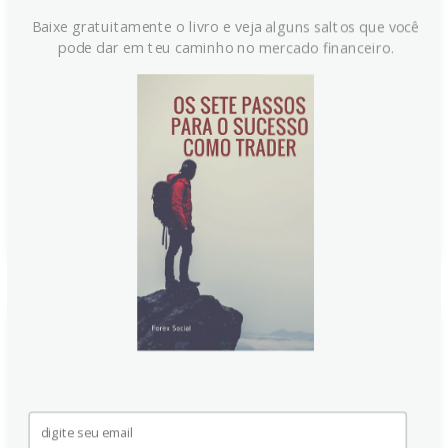
esperado
Baixe gratuitamente o livro e veja alguns saltos que você
O Dólar Canadense (CAD) opera em baixa nesta
pode dar em teu caminho no mercado financeiro.
sexta-feira, pressionado pela queda nos preços do
petróleo e por um relatório de empregos nos EUA
mais fraco que o previsto. A moeda canadense perde
força enquanto o mercado reavalia as expectativas de
aperto monetário pelo Federal Reserve.
Continue lendo