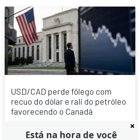
USD/CAD perde fôlego com
recuo do dólar e rali do petróleo
favorecendo o Canadá
O par USD/CAD opera em queda nesta sexta-feira,
pressionado pelo enfraquecimento global do dólar e
Está na hora de você
pela valorização das commodities energéticas. A