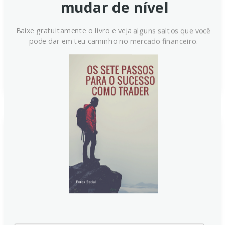
mudar de nível
perspectiva de inflação no Canadá deve subir com o
petróleo WTI próximo de $85, enquanto o mercado
Baixe gratuitamente o livro e veja alguns saltos que você
monitora sinais de desescalada geopolítica entre EUA
pode dar em teu caminho no mercado financeiro.
e Irã.
Continue lendo
Dólar canadense recebe
impulso com o Greenback
abatido
O dólar canadense ganhou impulso diante de um
Greenback fragilizado, impulsionado pela queda do
dólar americano e por dados positivos de