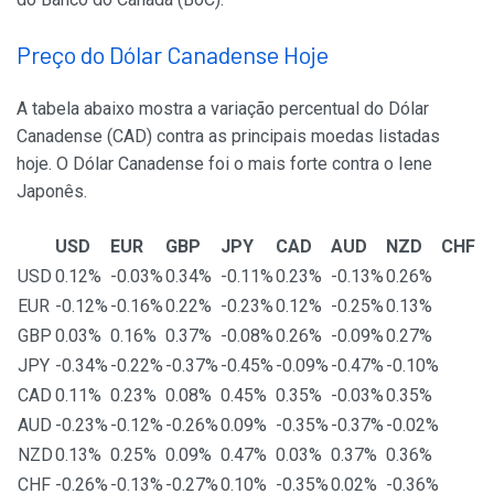
Preço do Dólar Canadense Hoje
A tabela abaixo mostra a variação percentual do Dólar
Canadense (CAD) contra as principais moedas listadas
hoje. O Dólar Canadense foi o mais forte contra o Iene
Japonês.
USD
EUR
GBP
JPY
CAD
AUD
NZD
CHF
USD
0.12%
-0.03%
0.34%
-0.11%
0.23%
-0.13%
0.26%
EUR
-0.12%
-0.16%
0.22%
-0.23%
0.12%
-0.25%
0.13%
GBP
0.03%
0.16%
0.37%
-0.08%
0.26%
-0.09%
0.27%
JPY
-0.34%
-0.22%
-0.37%
-0.45%
-0.09%
-0.47%
-0.10%
CAD
0.11%
0.23%
0.08%
0.45%
0.35%
-0.03%
0.35%
AUD
-0.23%
-0.12%
-0.26%
0.09%
-0.35%
-0.37%
-0.02%
NZD
0.13%
0.25%
0.09%
0.47%
0.03%
0.37%
0.36%
CHF
-0.26%
-0.13%
-0.27%
0.10%
-0.35%
0.02%
-0.36%