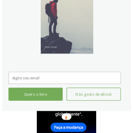
economia forte é boa para o Dólar Canadense. Não só atrai
mais investimento estrangeiro, mas pode encorajar o Banco
do Canadá a aumentar as taxas de juros, levando a uma
moeda mais forte. Se os dados econômicos forem fracos,
no entanto, o CAD provavelmente cairá.
Quero o livro
Não gosto de eBook