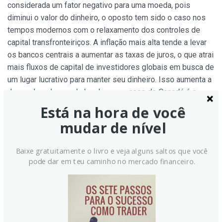
considerada um fator negativo para uma moeda, pois
diminui o valor do dinheiro, o oposto tem sido o caso nos
tempos modernos com o relaxamento dos controles de
capital transfronteiriços. A inflação mais alta tende a levar
os bancos centrais a aumentar as taxas de juros, o que atrai
mais fluxos de capital de investidores globais em busca de
um lugar lucrativo para manter seu dinheiro. Isso aumenta a
demanda pela moeda local, que no caso do Canadá é o
Dólar Canadense.
Está na hora de você
mudar de nível
Como os dados econômicos influenciam o
valor do Dólar Canadense?
Baixe gratuitamente o livro e veja alguns saltos que você
pode dar em teu caminho no mercado financeiro.
Os comunicados de dados macroeconômicos medem a
saúde da economia e podem ter um impacto no Dólar
Canadense. Indicadores como PIB, PMIs de Manufatura e
Serviços, emprego e pesquisas de sentimento do
consumidor podem influenciar a direção do CAD. Uma