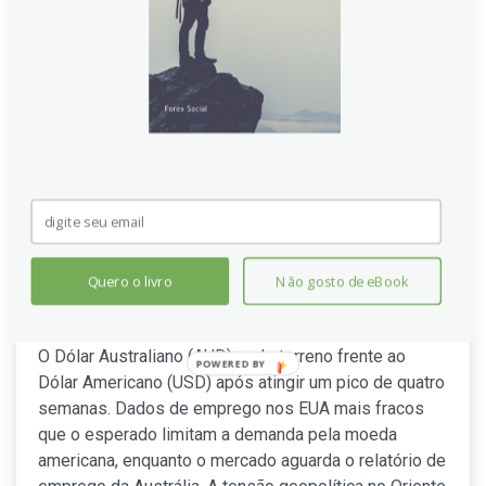
Dólar Australiano recua de
máxima mensal em meio a
Quero o livro
Não gosto de eBook
dados de emprego nos EUA
O Dólar Australiano (AUD) cede terreno frente ao
POWERED
Dólar Americano (USD) após atingir um pico de quatro
BY
semanas. Dados de emprego nos EUA mais fracos
que o esperado limitam a demanda pela moeda
americana, enquanto o mercado aguarda o relatório de