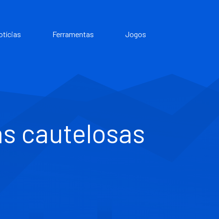
otícias
Ferramentas
Jogos
as cautelosas