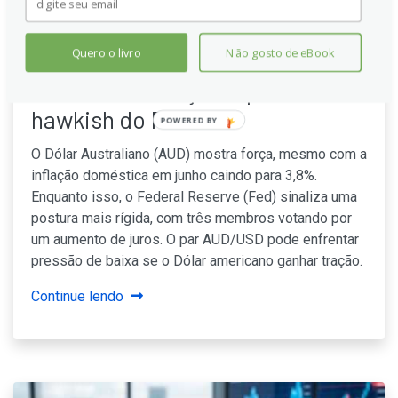
Dólar Australiano se fortalece
Quero o livro
Não gosto de eBook
apesar da inflação doméstica
em desaceleração e postura
hawkish do Fed
O Dólar Australiano (AUD) mostra força, mesmo com a
inflação doméstica em junho caindo para 3,8%.
Enquanto isso, o Federal Reserve (Fed) sinaliza uma
postura mais rígida, com três membros votando por
um aumento de juros. O par AUD/USD pode enfrentar
pressão de baixa se o Dólar americano ganhar tração.
Continue lendo