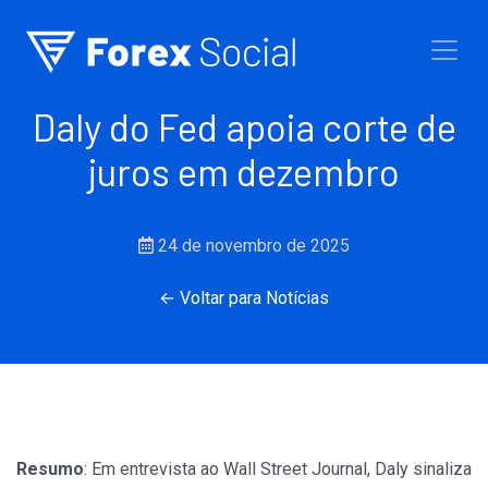
Ir para o conteúdo
Daly do Fed apoia corte de
juros em dezembro
24 de novembro de 2025
← Voltar para Notícias
Resumo
: Em entrevista ao Wall Street Journal, Daly sinaliza