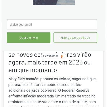
oportunidades de ganho de produtividade global.
Continue lendo
Quero o livro
Não gosto de eBook
Mais Daly do Fed: é difícil dizer
se novos cortes de juros virão
POWERED BY
agora, mais tarde em 2025 ou
em que momento
Mary Daly mantém postura cautelosa, sugerindo que,
por ora, não há clareza sobre quando cortes
adicionais de juros ocorrerão. O Federal Reserve
enfrenta inflação moderada, um mercado de trabalho
resistente e incertezas sobre o ritmo de ajuste, com