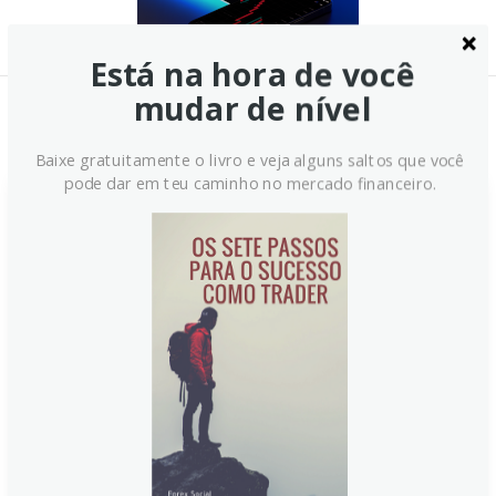
Está na hora de você
mudar de nível
Notícias Relacionadas:
Baixe gratuitamente o livro e veja alguns saltos que você
pode dar em teu caminho no mercado financeiro.
Daly do Fed afirma que é
preciso manter a mente aberta
sobre novos cortes de juros
Analista do Fed, Daly ressalta a necessidade de
manter a mente aberta para futuros cortes de juros,
equilibrando riscos inflacionários com o potencial de
crescimento não inflacionário. O cenário sugere que a
política econômica continua moderadamente
restritiva, mesmo diante de sinais de resiliência e