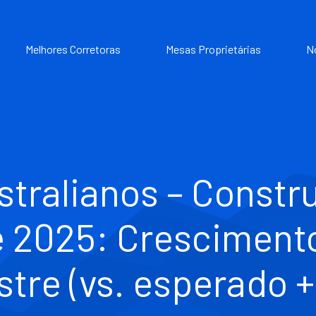
Melhores Corretoras
Mesas Proprietárias
N
tralianos – Constr
e 2025: Cresciment
stre (vs. esperado 