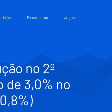
otícias
Ferramentas
Jogos
ução no 2º
o de 3,0% no
+0,8%)