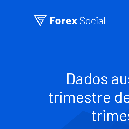
Ir para o conteúdo
Dados aus
trimestre d
trime