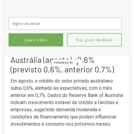
Continue lendo
Quero o livro
Não gosto de eBook
Crédito do Setor Privado da
Austrália (agosto) +0,6%
POWERED BY
(previsto 0,6%, anterior 0,7%)
Em agosto, o crédito do setor privado australiano
subiu 0,6%, alinhado às expectativas, com o mês
anterior em 0,7%. Dados do Reserve Bank of Australia
indicam crescimento estável de crédito a famílias e
empresas, sugerindo demanda moderada e
condições de financiamento que podem influenciar
investimentos e consumo nos próximos meses.