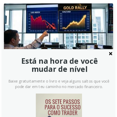
Está na hora de você
mudar de nível
Lira Turca: Dados de Comércio
Evidenciam Pressões Externas,
Baixe gratuitamente o livro e veja alguns saltos que você
pode dar em teu caminho no mercado financeiro.
Segundo Commerzbank
Dados de comércio da Turquia em junho revelam um
déficit externo ampliado em 26,2% anualmente,
atingindo US$ 10,4 bilhões. Apesar da recuperação