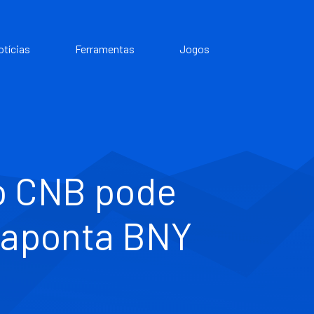
otícias
Ferramentas
Jogos
o CNB pode
, aponta BNY