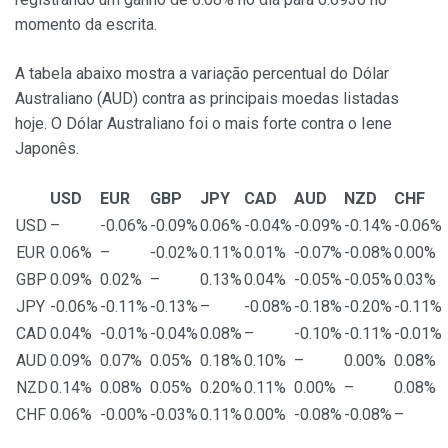
momento da escrita.
A tabela abaixo mostra a variação percentual do Dólar
Australiano (AUD) contra as principais moedas listadas
hoje. O Dólar Australiano foi o mais forte contra o Iene
Japonês.
USD
EUR
GBP
JPY
CAD
AUD
NZD
CHF
USD
–
-0.06%
-0.09%
0.06%
-0.04%
-0.09%
-0.14%
-0.06%
EUR
0.06%
–
-0.02%
0.11%
0.01%
-0.07%
-0.08%
0.00%
GBP
0.09%
0.02%
–
0.13%
0.04%
-0.05%
-0.05%
0.03%
JPY
-0.06%
-0.11%
-0.13%
–
-0.08%
-0.18%
-0.20%
-0.11%
CAD
0.04%
-0.01%
-0.04%
0.08%
–
-0.10%
-0.11%
-0.01%
AUD
0.09%
0.07%
0.05%
0.18%
0.10%
–
0.00%
0.08%
NZD
0.14%
0.08%
0.05%
0.20%
0.11%
0.00%
–
0.08%
CHF
0.06%
-0.00%
-0.03%
0.11%
0.00%
-0.08%
-0.08%
–