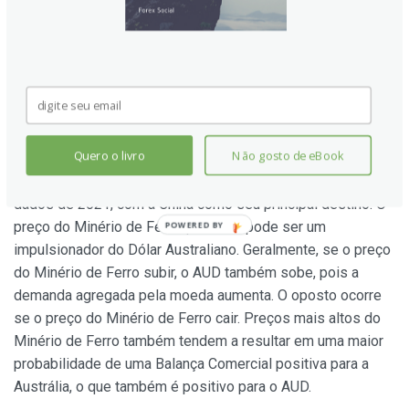
esperado. Surpresas positivas ou negativas nos dados de
crescimento chineses, portanto, frequentemente têm um
impacto direto no Dólar Australiano e seus pares.
Como o preço do Minério de Ferro impacta o Dólar
Australiano?
Quero o livro
Não gosto de eBook
O Minério de Ferro é a maior exportação da Austrália,
respondendo por US$ 118 bilhões por ano, de acordo com
dados de 2021, com a China como seu principal destino. O
preço do Minério de Ferro, portanto, pode ser um
impulsionador do Dólar Australiano. Geralmente, se o preço
do Minério de Ferro subir, o AUD também sobe, pois a
demanda agregada pela moeda aumenta. O oposto ocorre
se o preço do Minério de Ferro cair. Preços mais altos do
Minério de Ferro também tendem a resultar em uma maior
probabilidade de uma Balança Comercial positiva para a
Austrália, o que também é positivo para o AUD.