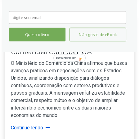
Ministério do Comércio da China
Quero o livro
Não gosto de eBook
busca avanços em acordo
comercial com os EUA
POWERED BY
O Ministério do Comércio da China afirmou que busca
avanços práticos em negociações com os Estados
Unidos, sinalizando disposição para diálogos
contínuos, coordenação com setores produtivos e
passos graduais. A mensagem enfatiza estabilidade
comercial, respeito mútuo e o objetivo de ampliar
intercâmbio econômico entre as duas maiores
economias do mundo.
Continue lendo