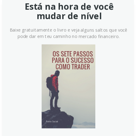
Está na hora de você
mudar de nível
China lança pacote para
impulsionar serviços, abre
Baixe gratuitamente o livro e veja alguns saltos que você
setores-chave e financia
pode dar em teu caminho no mercado financeiro.
esportes, cultura e saúde
China anuncia pacote amplo para estimular serviços,
abrir setores como internet, cultura, saúde e
educação. Medidas visam atrair investimentos
estrangeiros, desenvolver economia do esporte com
eventos e ligas, e financiar infraestrutura cultural,
turística, de cuidados e esportes. O foco é
impulsionar demanda interna diante da desaceleração
econômica e tarifas estrangeiras.
Continue lendo