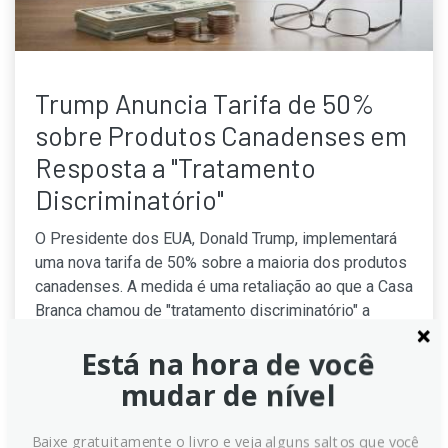
Trump Anuncia Tarifa de 50%
sobre Produtos Canadenses em
Resposta a "Tratamento
Discriminatório"
O Presidente dos EUA, Donald Trump, implementará
uma nova tarifa de 50% sobre a maioria dos produtos
canadenses. A medida é uma retaliação ao que a Casa
Branca chamou de "tratamento discriminatório" a
carros, álcool e laticínios americanos. A decisão,
Está na hora de você
baseada em uma lei de 1930, entra em vigor em 19
de agosto.
mudar de nível
Continue lendo
Baixe gratuitamente o livro e veja alguns saltos que você