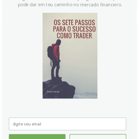
pode dar em teu caminho no mercado financeiro.
Dólar canadense recebe
impulso com renovadas
esperanças de acordo
comercial
O dólar canadense recebeu impulso após o ministro
do Comércio indicar nova viagem a Washington para
negociações. A notícia empurrou o USD/CAD para
baixo, destacando o loonie entre os melhores
desempenhos entre as moedas G10. Reduções de
tarifas e acordos comerciais alimentam expectativas
de uma parceria mais sólida e duradoura.
Continue lendo