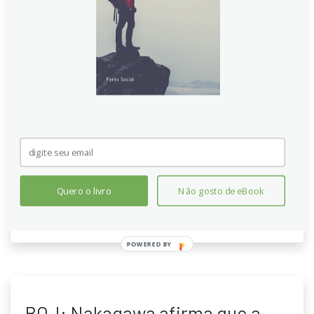
Recap: Nakagawa do BOJ alerta
sobre riscos de tarifas; Tankan
é essencial para o cenário
Em meio a incertezas sobre tarifas dos EUA,
Nakagawa destacou que o Tankan será decisivo para
entender o sentimento empresarial. O BOJ
permanece cauteloso, com o mercado esperando
novo aperto monetário neste ano, após a atualização
da inflação em julho, mantendo foco na análise de
dados e sinais de ajustes.
Quero o livro
Não gosto de eBook
Continue lendo
POWERED BY
BOJ: Nakagawa afirma que a