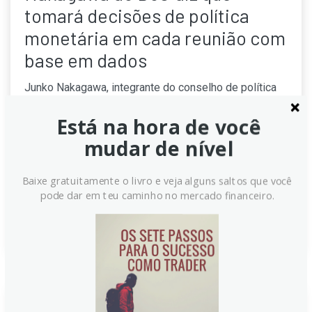
tomará decisões de política
monetária em cada reunião com
base em dados
Junko Nakagawa, integrante do conselho de política
monetária do BoJ, afirmou nesta quinta-feira que o
Está na hora de você
banco central buscará coletar o máximo de
informações antes de cada reunião de política. A
mudar de nível
medida busca evitar atrasos na curva, respaldada
pelo sólido crescimento salarial observado nos
Baixe gratuitamente o livro e veja alguns saltos que você
últimos anos, segundo a instituição e autoridades.
pode dar em teu caminho no mercado financeiro.
Continue lendo