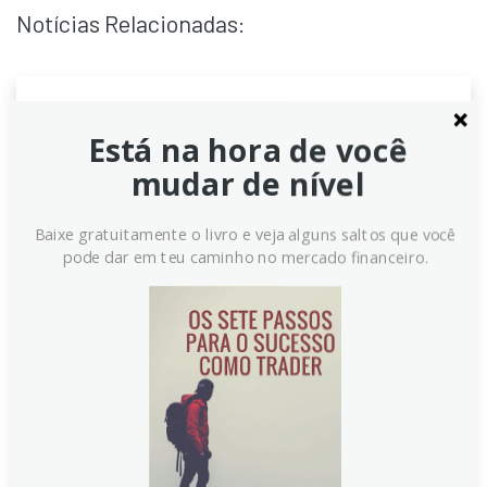
Notícias Relacionadas:
BoJ Ueda: Banco do Japão
Está na hora de você
busca inflação moderada,
mudar de nível
crescimento salarial e melhoria
da economia
Baixe gratuitamente o livro e veja alguns saltos que você
pode dar em teu caminho no mercado financeiro.
O governador do Banco do Japão, Kazuo Ueda,
afirmou que o BOJ está buscando manter a inflação
estável, apoiada por salários, para sustentar um
crescimento sólido e amplo. Com consumo resiliente
e mercado de trabalho em melhoria, a inflação
subjacente avança rumo à meta de 2%, impulsionada
por salários elevados.
Continue lendo