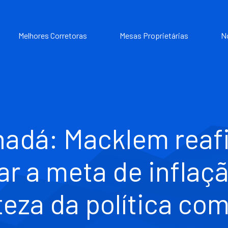
Melhores Corretoras
Mesas Proprietárias
N
adá: Macklem reaf
r a meta de inflaç
teza da política com