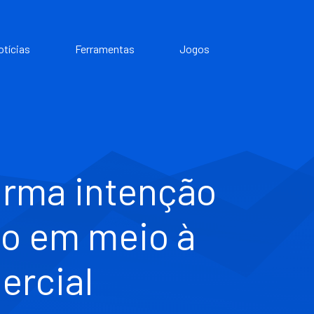
otícias
Ferramentas
Jogos
irma intenção
ão em meio à
ercial