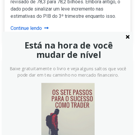
revisado de 78,3 para 78,2 bilhões. Embora antigo, o
dado pode sinalizar um leve incremento nas
estimativas do PIB do 3º trimestre enquanto isso.
Continue lendo
Está na hora de você
mudar de nível
Baixe gratuitamente o livro e veja alguns saltos que você
Balança comercial de bens dos
pode dar em teu caminho no mercado financeiro.
EUA em agosto fica em déficit
de 85,50 bilhões, abaixo do
esperado de 95,20 bilhões
Em agosto, a balança de bens dos EUA revelou déficit
de 85,50 bilhões de dólares, superando as
expectativas de -95,20 bilhões. O dado anterior, de