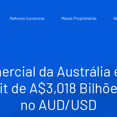
Melhores Corretoras
Mesas Proprietárias
N
rcial da Austrália
it de A$3,018 Bilhõ
no AUD/USD