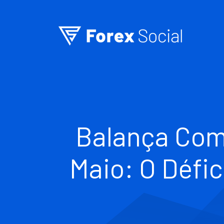
Ir para o conteúdo
Balança Come
Maio: O Défic