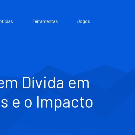
otícias
Ferramentas
Jogos
 em Dívida em
es e o Impacto