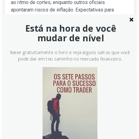
ao ritmo de cortes, enquanto outros oficiais
apontaram riscos de inflação. Expectativas para
dados dos EUA e decisões de política monetária
ajudaram a moldar o humor do mercado.
Está na hora de você
mudar de nível
Continue lendo
Baixe gratuitamente o livro e veja alguns saltos que você
pode dar em teu caminho no mercado financeiro.
GBP: Bailey indica que o ritmo
do QT permanece sob avaliação
– MUFG
A libra esterlina enfrentou fraco desempenho frente
às moedas G10 nesta semana, acompanhando o iene,
conforme o recuo nos rendimentos de gilts de longo
prazo aumentou a preocupação com as finanças