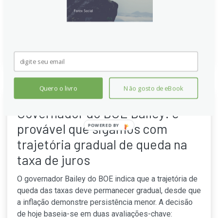
britânicas. Analista da MUFG aponta incerteza sobre o
ritmo de cortes do BoE e QT no curto prazo também.
Continue lendo
Quero o livro
Não gosto de eBook
Governador do BOE Bailey: é
provável que sigamos com
POWERED BY
trajetória gradual de queda na
taxa de juros
O governador Bailey do BOE indica que a trajetória de
queda das taxas deve permanecer gradual, desde que
a inflação demonstre persistência menor. A decisão
de hoje baseia-se em duas avaliações-chave: