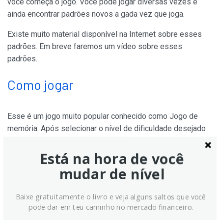
você começa o jogo. Você pode jogar diversas vezes e
ainda encontrar padrões novos a gada vez que joga.
Existe muito material disponível na Internet sobre esses
padrões. Em breve faremos um vídeo sobre esses
padrões.
Como jogar
Esse é um jogo muito popular conhecido como Jogo de
memória. Após selecionar o nível de dificuldade desejado
serão colocadas as cartas sobre o tabuleiro. Você deve
formar pares entre o nome do padrão de candlesticks
Está na hora de você
(velas japonesas) e o desenho do mesmo.
mudar de nível
Para que serve?
Baixe gratuitamente o livro e veja alguns saltos que você
pode dar em teu caminho no mercado financeiro.