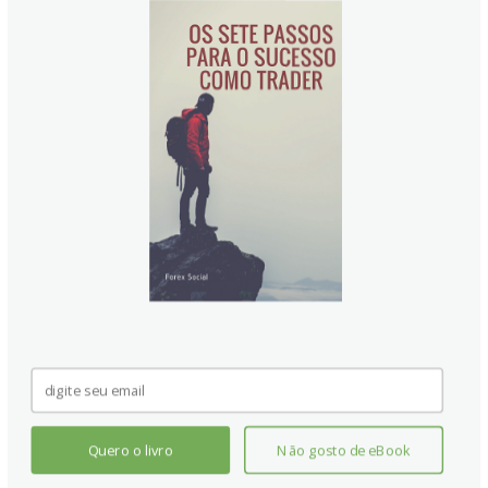
Além de divertimento, o objetivo do jogo é ajudar que
traders inciantes possam:
Se familizar com os principais padrões de
candles
"Acostumar" o olho para detectar os padrões de
forma "automática"
Treinar a memória!
Compartilhe seu resultado!!
Não deixe de compartilhar seu resultado nos comentários
depois que terminar. Informe o nível escolhido, o total de
cliques e o tempo gasto.
Quero o livro
Não gosto de eBook
Créditos