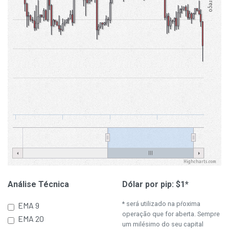
Preço
Highcharts.com
Análise Técnica
Dólar por pip: $
1
*
* será utilizado na pŕoxima
EMA 9
operação que for aberta. Sempre
EMA 20
um milésimo do seu capital