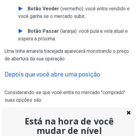
Botão Vender
(vermelho): você entra vendido e
você ganha se o mercado subir;
Botão Passar
(laranja): você pula a vela atual e
espera a próxima.
Uma linha amarela tracejada aparecerá monstrando o preço
de abertura da sua operação.
Depois que você abre uma posição
Considerando-se que você entra no mercado "comprado"
suas opções são:
Permanecer Comprado
(verde): ness opção
Está na hora de você
você matêm sua operação aberta até o final da
mudar de nível
próxima vela;