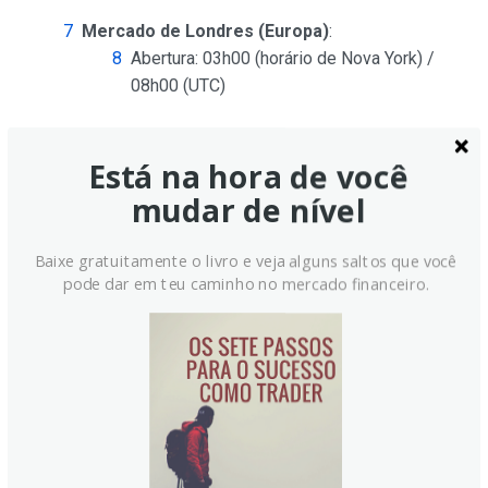
Mercado de Londres (Europa)
:
Abertura: 03h00 (horário de Nova York) /
08h00 (UTC)
Fechamento: 12h00 (horário de Nova York) /
17h00 (UTC)
Está na hora de você
mudar de nível
Mercado de Nova York (América do Norte)
:
Abertura: 08h00 (horário de Nova York) /
Baixe gratuitamente o livro e veja alguns saltos que você
13h00 (UTC)
pode dar em teu caminho no mercado financeiro.
Fechamento: 17h00 (horário de Nova York) /
22h00 (UTC)
Sobreposições e Volatilidade:
A natureza global do mercado Forex significa que há