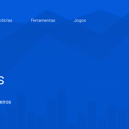
otícias
Ferramentas
Jogos
s
eiros