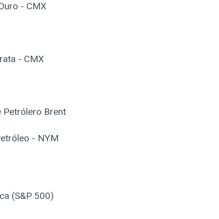
 Ouro - CMX
Prata - CMX
 Petrólero Brent
Petróleo - NYM
ica (S&P 500)