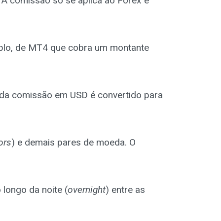
 A comissão só se aplica ao Forex e
mplo, de MT4 que cobra um montante
 da comissão em USD é convertido para
ors
) e demais pares de moeda. O
 longo da noite (
overnight
) entre as