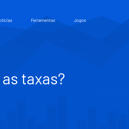
otícias
Ferramentas
Jogos
 as taxas?