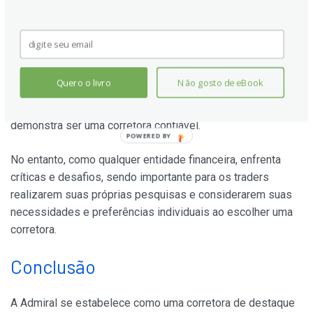
A Admirals é Confiável?
Considerando sua regulamentação por autoridades
Quero o livro
Não gosto de eBook
financeiras renomadas, a longevidade no mercado e as
respostas positivas de muitos de seus usuários, a Admiral
demonstra ser uma corretora confiável.
POWERED BY
No entanto, como qualquer entidade financeira, enfrenta
críticas e desafios, sendo importante para os traders
realizarem suas próprias pesquisas e considerarem suas
necessidades e preferências individuais ao escolher uma
corretora.
Conclusão
A Admiral se estabelece como uma corretora de destaque