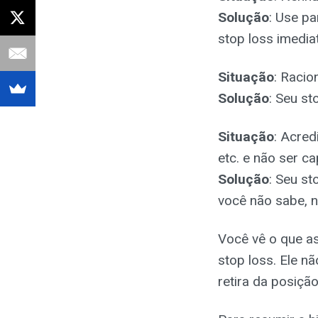
Solução
: Use pa
stop loss imedia
Situação
: Racio
Solução
: Seu st
Situação
: Acred
etc. e não ser c
Solução
: Seu st
você não sabe, n
Você vê o que a
stop loss. Ele n
retira da posiçã