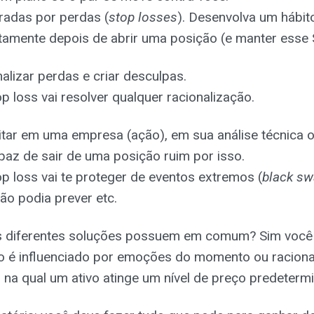
radas por perdas (
stop losses
). Desenvolva um hábito
tamente depois de abrir uma posição (e manter esse 
nalizar perdas e criar desculpas.
op loss vai resolver qualquer racionalização.
itar em uma empresa (ação), em sua análise técnica 
apaz de sair de uma posição ruim por isso.
op loss vai te proteger de eventos extremos (
black s
ão podia prever etc.
s diferentes soluções possuem em comum? Sim você
ão é influenciado por emoções do momento ou raciona
o na qual um ativo atinge um nível de preço predeterm