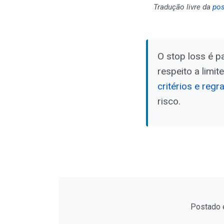
Tradução livre da
po
O stop loss é p
respeito a limi
critérios e reg
risco.
Postado