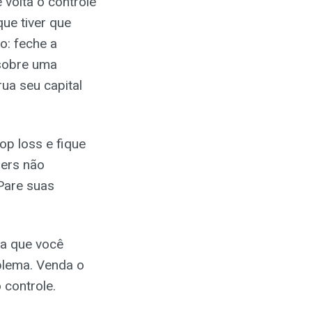
 volta o controle
ue tiver que
o: feche a
 sobre uma
ua seu capital
op loss e fique
ders não
Pare suas
da que você
blema. Venda o
 controle.