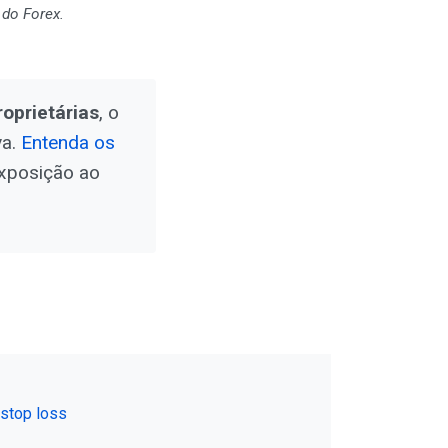
 do Forex.
oprietárias
, o
va.
Entenda os
xposição ao
stop loss