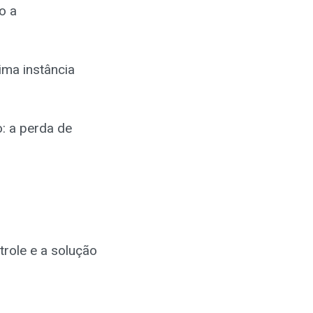
o a
ima instância
o: a perda de
trole e a solução