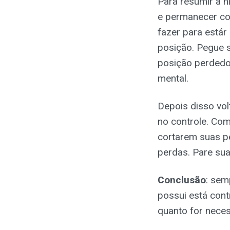
Para resumir a h
e permanecer com
fazer para estár
posição. Pegue s
posição perdedor
mental.
Depois disso vol
no controle. Com
cortarem suas p
perdas. Pare sua
Conclusão
: sem
possui está con
quanto for neces