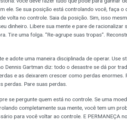
istória: você deve fazer tudo que pode para ganhar de
 ele. Se sua posição está controlando você, faça o q
 de volta no controle. Saia da posição. Sim, isso mesm
eu dinheiro. Libere sua mente e pare de racionalizar
a. Tire uma folga. “Re-agrupe suas tropas”. Reconstr
te e adote uma maneira disciplinada de operar. Use st
o Dennis Gartman diz: todo o desastre se dá por tra
erdas e as deixarem crescer como perdas enormes. 
s perdas. Pare suas perdas.
pre se pergunte quem está no controle. Se uma moe
trolando completamente sua mente, você tem um pro
sário para você voltar ao controle. E PERMANEÇA no