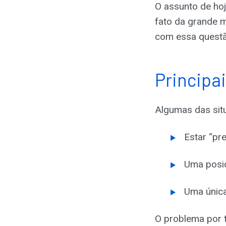
O assunto de hoj
fato da grande m
com essa questã
Principa
Algumas das situ
Estar “pr
Uma posiç
Uma única
O problema por