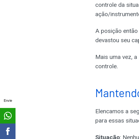
controle da situ
ação/instrumento
A posição então 
devastou seu cap
Mais uma vez, a 
controle.
Mantendo
Envie
Elencamos a segu
para essas situa
Situação
: Nenhu