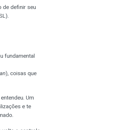
 de definir seu
SL).
ou fundamental
wan
), coisas que
 entendeu. Um
lizações e te
inado.