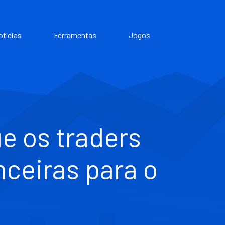
otícias
Ferramentas
Jogos
ue os traders
nceiras para o