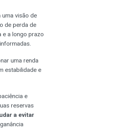
uma visão de
co de perda de
a e a longo prazo
 informadas.
onar uma renda
m estabilidade e
paciência e
 suas reservas
udar a evitar
 ganância