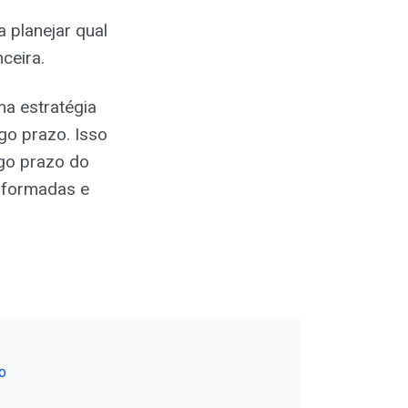
a planejar qual
ceira.
ma estratégia
ngo prazo. Isso
go prazo do
nformadas e
o