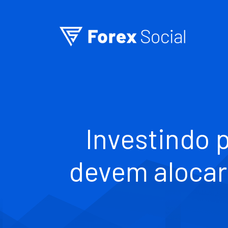
Ir para o conteúdo
Investindo p
devem alocar 